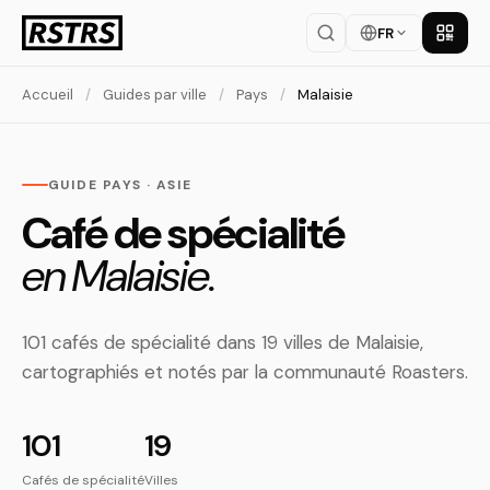
FR
Téléch
Accueil
/
Guides par ville
/
Pays
/
Malaisie
GUIDE PAYS · ASIE
Café de spécialité
en Malaisie.
101 cafés de spécialité dans 19 villes de Malaisie,
cartographiés et notés par la communauté Roasters.
101
19
Cafés de spécialité
Villes