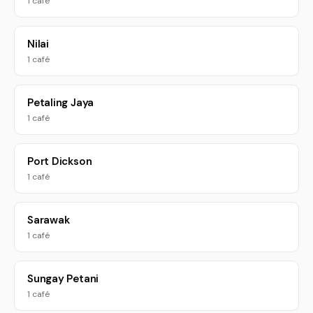
1 café
Nilai
1 café
Petaling Jaya
1 café
Port Dickson
1 café
Sarawak
1 café
Sungay Petani
1 café