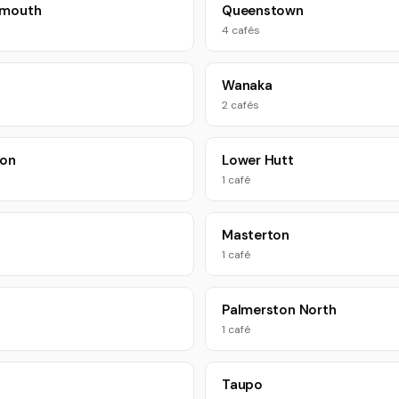
ymouth
Queenstown
4 cafés
Wanaka
2 cafés
ton
Lower Hutt
1 café
Masterton
1 café
Palmerston North
1 café
Taupo