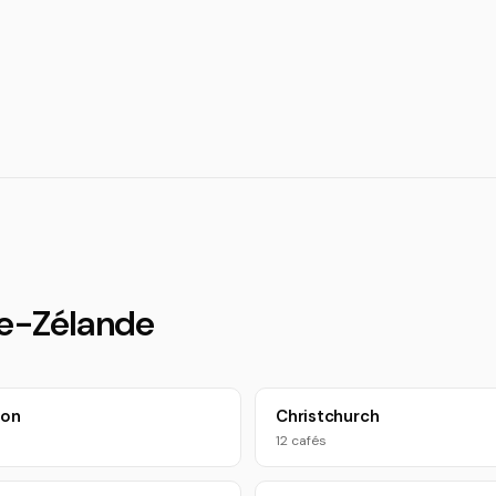
le-Zélande
ton
Christchurch
12 cafés