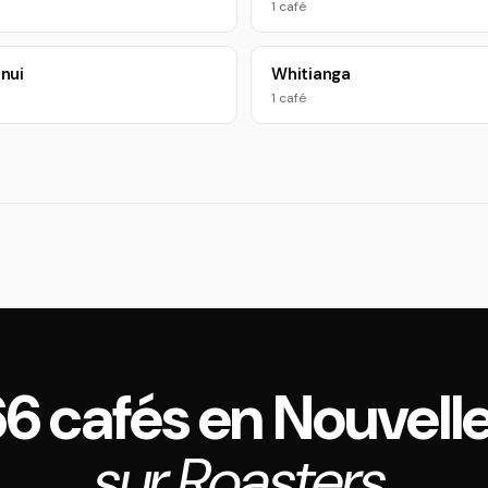
1 café
nui
Whitianga
1 café
166 cafés en Nouvel
sur Roasters.