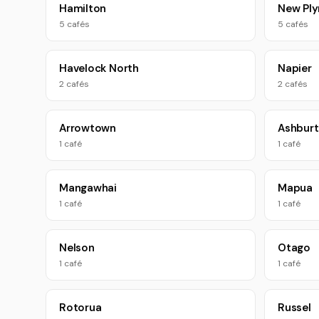
Hamilton
New Pl
5 cafés
5 cafés
Havelock North
Napier
2 cafés
2 cafés
Arrowtown
Ashbur
1 café
1 café
Mangawhai
Mapua
1 café
1 café
Nelson
Otago
1 café
1 café
Rotorua
Russel