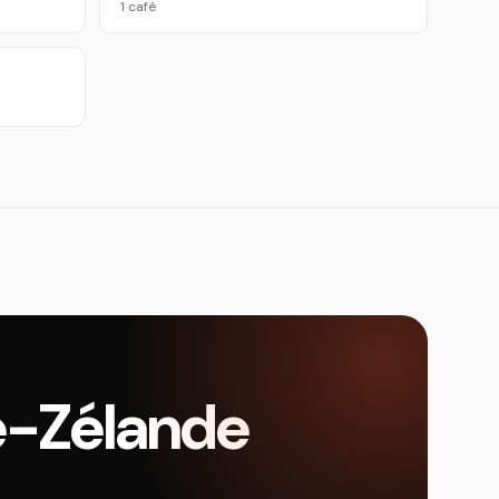
1 café
le-Zélande