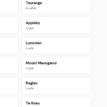
Tauranga
4 cafés
Appleby
1 café
Lumsden
1 café
Mount Maunganui
1 café
Raglan
1 café
Te Anau