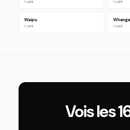
1 café
1 café
Waipu
Whanga
1 café
1 café
Vois les 