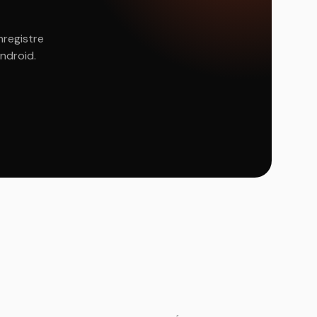
nregistre
Android.