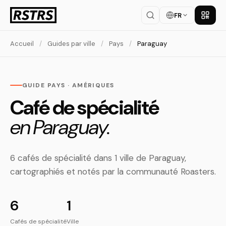
FR
Téléch
Accueil
/
Guides par ville
/
Pays
/
Paraguay
GUIDE PAYS · AMÉRIQUES
Café de spécialité
en Paraguay.
6 cafés de spécialité dans 1 ville de Paraguay,
cartographiés et notés par la communauté Roasters.
6
1
Cafés de spécialité
Ville