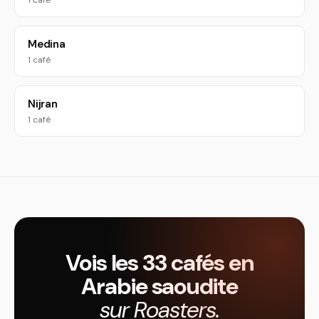
1 café
Medina
1 café
Nijran
1 café
Vois les 33 cafés en
Arabie saoudite
sur Roasters.