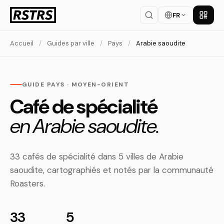
FR
Téléch
Accueil
/
Guides par ville
/
Pays
/
Arabie saoudite
GUIDE PAYS · MOYEN-ORIENT
Café de spécialité
en Arabie saoudite.
33 cafés de spécialité dans 5 villes de Arabie
saoudite, cartographiés et notés par la communauté
Roasters.
33
5