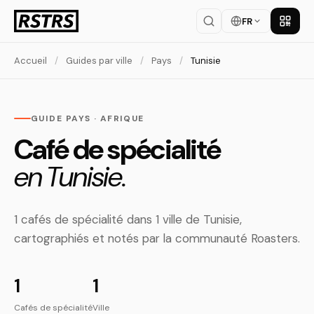
FR
Téléch
Accueil
/
Guides par ville
/
Pays
/
Tunisie
GUIDE PAYS · AFRIQUE
Café de spécialité
en Tunisie.
1 cafés de spécialité dans 1 ville de Tunisie,
cartographiés et notés par la communauté Roasters.
1
1
Cafés de spécialité
Ville