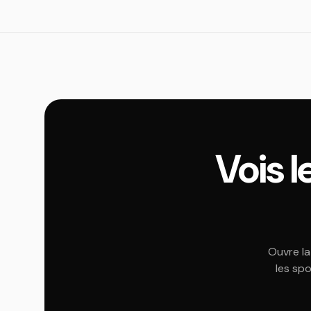
Vois 
Ouvre la
les spo