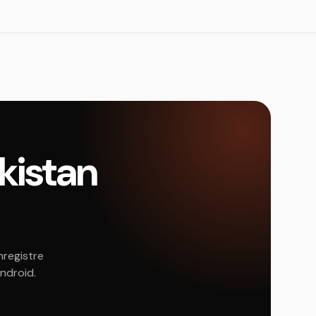
kistan
nregistre
Android.