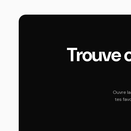
Trouve 
Ouvre la
tes fav