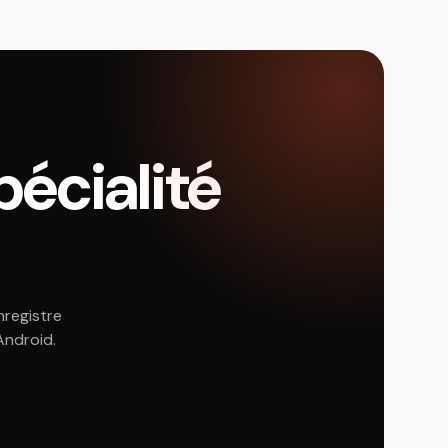
écialité
nregistre
Android.