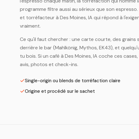
l'espresso chaque matin, la torréfaction qui nomme l
programme filtre aussi au sérieux que son espresso
et torréfacteur à Des Moines, IA qui répond à l'exigen
vraiment.
Ce qu'il faut chercher : une carte courte, des grains s
derrière le bar (Mahlkönig, Mythos, EK43), et quelqu'u
tu bois. Si un café à Des Moines, IA coche ces cases,
avis, photos et check-ins.
Single-origin ou blends de torréfaction claire
Origine et procédé sur le sachet