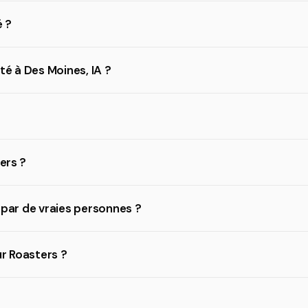
 ?
té à Des Moines, IA ?
ers ?
s par de vraies personnes ?
ur Roasters ?