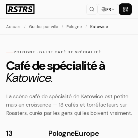
FR
Téléch
Accueil
/
Guides par ville
/
Pologne
/
Katowice
POLOGNE · GUIDE CAFÉ DE SPÉCIALITÉ
Café de spécialité à
Katowice.
La scène café de spécialité de Katowice est petite
mais en croissance — 13 cafés et torréfacteurs sur
Roasters, curés par les gens qui les boivent vraiment.
13
Pologne
Europe