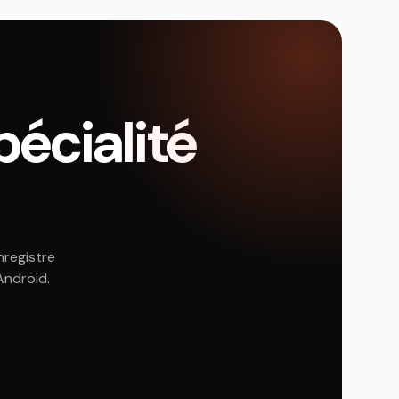
écialité
nregistre
Android.