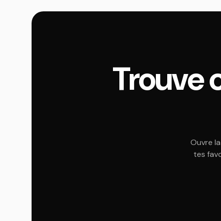
Trouve 
Ouvre la
tes fav