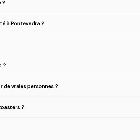
 ?
ité à Pontevedra ?
s ?
ar de vraies personnes ?
Roasters ?