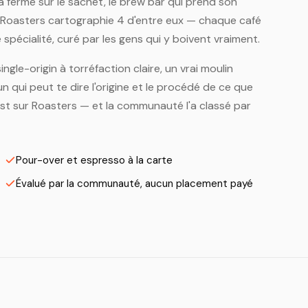
a ferme sur le sachet, le brew bar qui prend son
. Roasters cartographie 4 d'entre eux — chaque café
spécialité, curé par les gens qui y boivent vraiment.
ingle-origin à torréfaction claire, un vrai moulin
n qui peut te dire l'origine et le procédé de ce que
 est sur Roasters — et la communauté l'a classé par
Pour-over et espresso à la carte
Évalué par la communauté, aucun placement payé