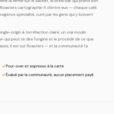
omme la ferme sur le sachet, le brew bar qui prend son
. Roasters cartographie 4 d'entre eux — chaque café
xigence spécialité, curé par les gens qui y boivent
ingle-origin à torréfaction claire, un vrai moulin
n qui peut te dire l'origine et le procédé de ce que
ses, il est sur Roasters — et la communauté l'a
Pour-over et espresso à la carte
Évalué par la communauté, aucun placement payé