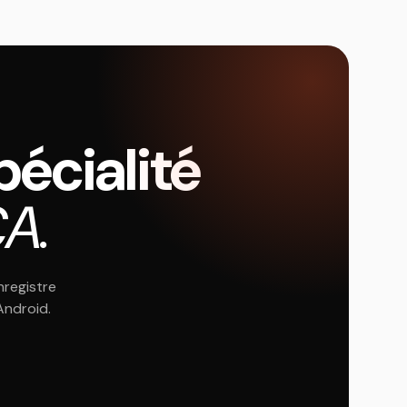
écialité
A.
nregistre
Android.