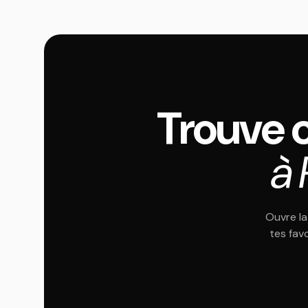
Trouve 
à
Ouvre la
tes fav