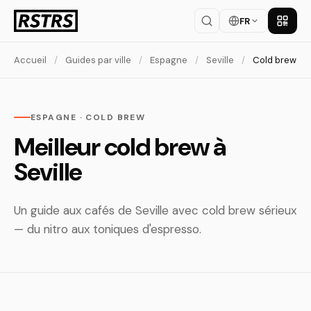
FR
Téléch
Accueil
/
Guides par ville
/
Espagne
/
Seville
/
Cold brew
ESPAGNE · COLD BREW
Meilleur cold brew à
Seville
Un guide aux cafés de Seville avec cold brew sérieux
— du nitro aux toniques d'espresso.