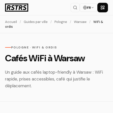
FR
Téléch
Accueil
/
Guides par ville
/
Pologne
/
Warsaw
/
WiFi &
ordis
POLOGNE · WIFI & ORDIS
Cafés WiFi à Warsaw
Un guide aux cafés laptop-friendly à Warsaw : WiFi
rapide, prises accessibles, café qui justifie le
déplacement.