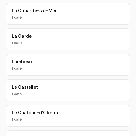
La Couarde-sur-Mer
1 café
La Garde
1 café
Lambesc
1 café
Le Castellet
1 café
Le Chateau-d'Oleron
1 café