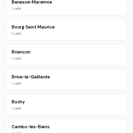
Benesse-Maremne
1 café
Bourg Saint Maurice
1 café
Briancon
1 café
Brive-la-Gaillarde
1 café
Buchy
1 café
Cambo-les-Bains