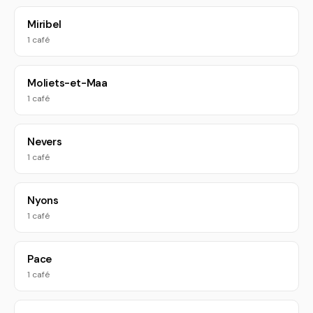
Miribel
1 café
Moliets-et-Maa
1 café
Nevers
1 café
Nyons
1 café
Pace
1 café