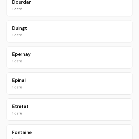
Dourdan
1 café
Duingt
1 café
Epernay
1 café
Epinal
1 café
Etretat
1 café
Fontaine