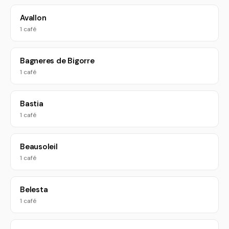
Avallon
1 café
Bagneres de Bigorre
1 café
Bastia
1 café
Beausoleil
1 café
Belesta
1 café