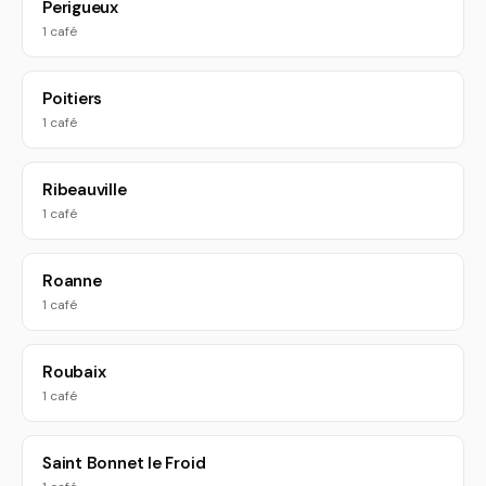
Perigueux
1 café
Poitiers
1 café
Ribeauville
1 café
Roanne
1 café
Roubaix
1 café
Saint Bonnet le Froid