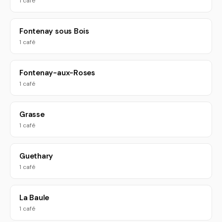
1 café
Fontenay sous Bois
1 café
Fontenay-aux-Roses
1 café
Grasse
1 café
Guethary
1 café
La Baule
1 café