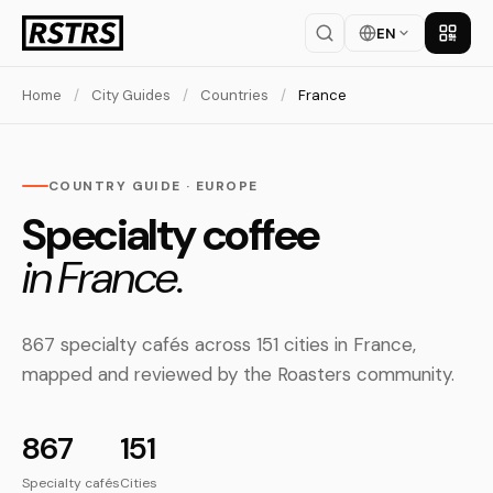
EN
Get th
Home
/
City Guides
/
Countries
/
France
COUNTRY GUIDE · EUROPE
Specialty coffee
in France.
867 specialty cafés across 151 cities in France,
mapped and reviewed by the Roasters community.
867
151
Specialty cafés
Cities