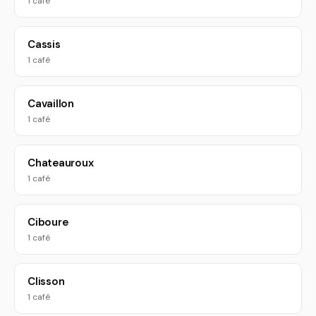
1 café
Cassis
1 café
Cavaillon
1 café
Chateauroux
1 café
Ciboure
1 café
Clisson
1 café