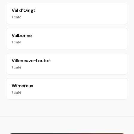
Val d'Oingt
1 café
Valbonne
1 café
Villeneuve-Loubet
1 café
Wimereux
1 café