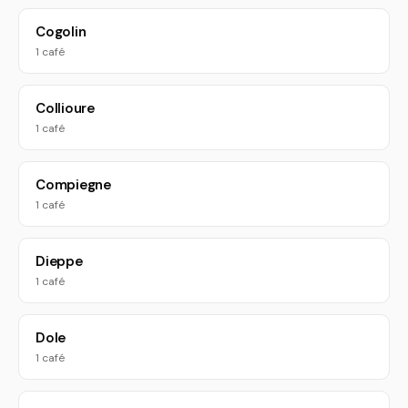
Cogolin
1 café
Collioure
1 café
Compiegne
1 café
Dieppe
1 café
Dole
1 café