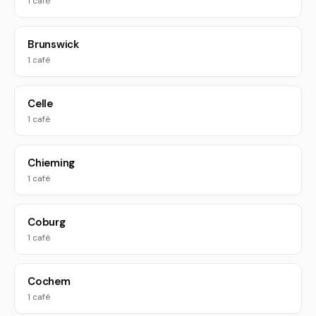
1 café
Brunswick
1 café
Celle
1 café
Chieming
1 café
Coburg
1 café
Cochem
1 café