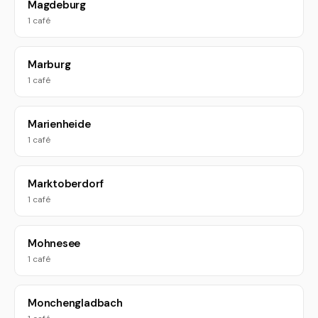
Magdeburg
1 café
Marburg
1 café
Marienheide
1 café
Marktoberdorf
1 café
Mohnesee
1 café
Monchengladbach