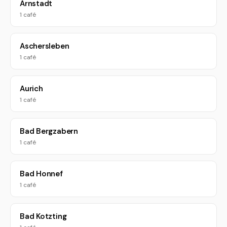
Arnstadt
1 café
Aschersleben
1 café
Aurich
1 café
Bad Bergzabern
1 café
Bad Honnef
1 café
Bad Kotzting