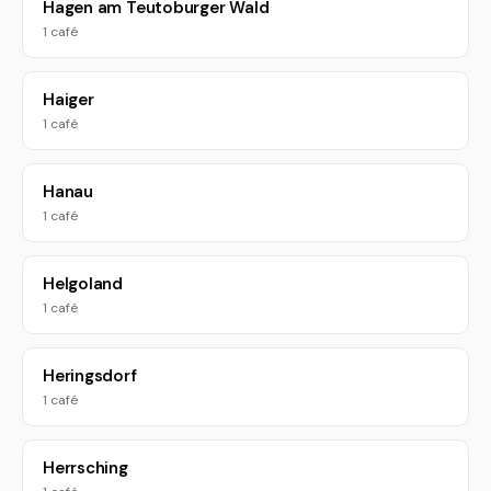
Hagen am Teutoburger Wald
1 café
Haiger
1 café
Hanau
1 café
Helgoland
1 café
Heringsdorf
1 café
Herrsching