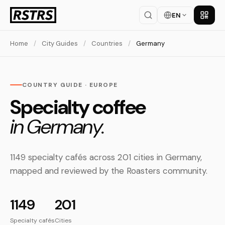
EN
Get th
Home
/
City Guides
/
Countries
/
Germany
COUNTRY GUIDE · EUROPE
Specialty coffee
in Germany.
1149 specialty cafés across 201 cities in Germany,
mapped and reviewed by the Roasters community.
1149
201
Specialty cafés
Cities