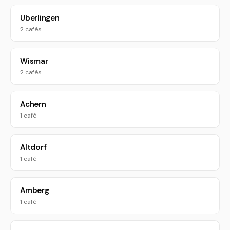
Uberlingen
2 cafés
Wismar
2 cafés
Achern
1 café
Altdorf
1 café
Amberg
1 café