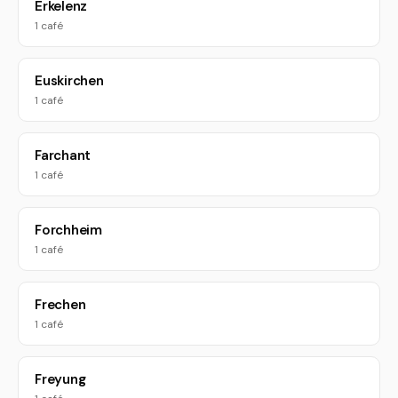
Erkelenz
1 café
Euskirchen
1 café
Farchant
1 café
Forchheim
1 café
Frechen
1 café
Freyung