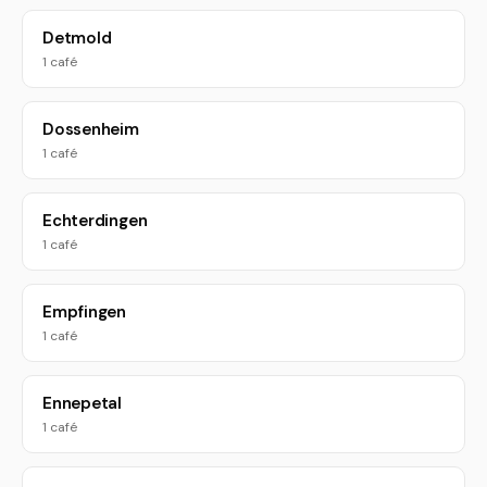
Detmold
1 café
Dossenheim
1 café
Echterdingen
1 café
Empfingen
1 café
Ennepetal
1 café