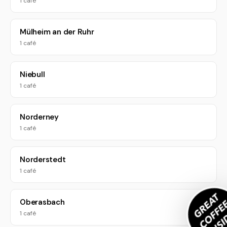
1 café
Mülheim an der Ruhr
1 café
Niebull
1 café
Norderney
1 café
Norderstedt
1 café
Oberasbach
1 café