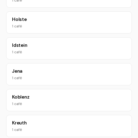
1 café
Holste
1 café
Idstein
1 café
Jena
1 café
Koblenz
1 café
Kreuth
1 café