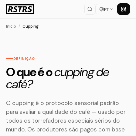
PT
Baixar
Início
/
Cupping
DEFINIÇÃO
O que é o
cupping de
café?
O cupping é o protocolo sensorial padrão
para avaliar a qualidade do café — usado por
todos os torrefadores especiais sérios do
mundo. Os produtores são pagos com base