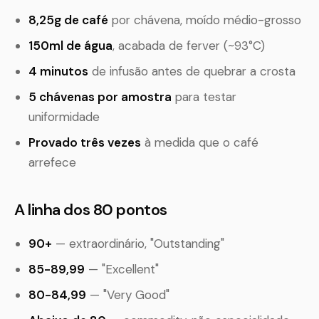
8,25g de café
por chávena, moído médio-grosso
150ml de água
, acabada de ferver (~93°C)
4 minutos
de infusão antes de quebrar a crosta
5 chávenas por amostra
para testar
uniformidade
Provado três vezes
à medida que o café
arrefece
A linha dos 80 pontos
90+
— extraordinário, "Outstanding"
85-89,99
— "Excellent"
80-84,99
— "Very Good"