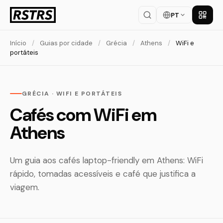
PT
Baixar
Início
/
Guias por cidade
/
Grécia
/
Athens
/
WiFi e
portáteis
GRÉCIA · WIFI E PORTÁTEIS
Cafés com WiFi em
Athens
Um guia aos cafés laptop-friendly em Athens: WiFi
rápido, tomadas acessíveis e café que justifica a
viagem.