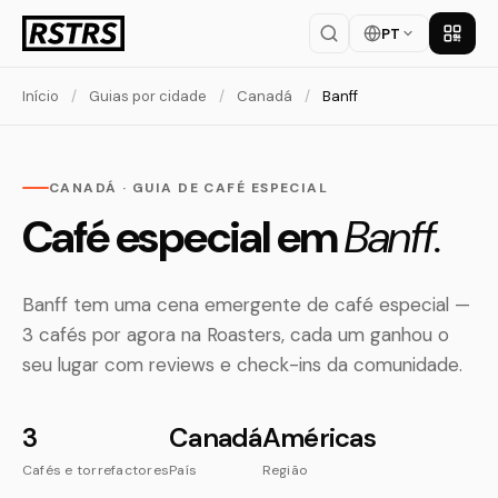
PT
Baixar
Início
/
Guias por cidade
/
Canadá
/
Banff
CANADÁ · GUIA DE CAFÉ ESPECIAL
Café especial em
Banff.
Banff tem uma cena emergente de café especial —
3 cafés por agora na Roasters, cada um ganhou o
seu lugar com reviews e check-ins da comunidade.
3
Canadá
Américas
Cafés e torrefactores
País
Região