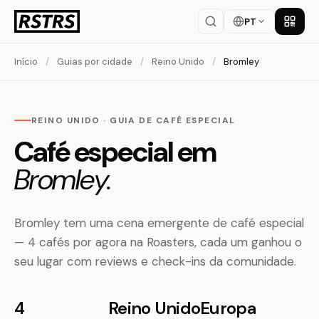
PT
Baixar
Início
/
Guias por cidade
/
Reino Unido
/
Bromley
REINO UNIDO · GUIA DE CAFÉ ESPECIAL
Café especial em
Bromley.
Bromley tem uma cena emergente de café especial
— 4 cafés por agora na Roasters, cada um ganhou o
seu lugar com reviews e check-ins da comunidade.
4
Reino Unido
Europa