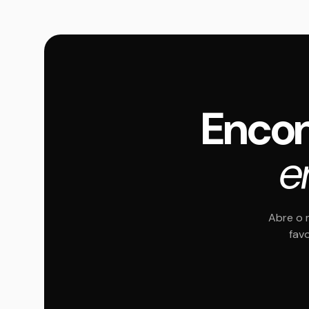
Encon
e
Abre o 
favo