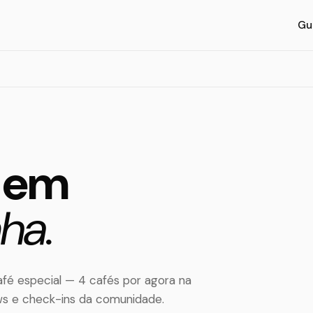
Gu
l em
ha.
é especial — 4 cafés por agora na
ws e check-ins da comunidade.