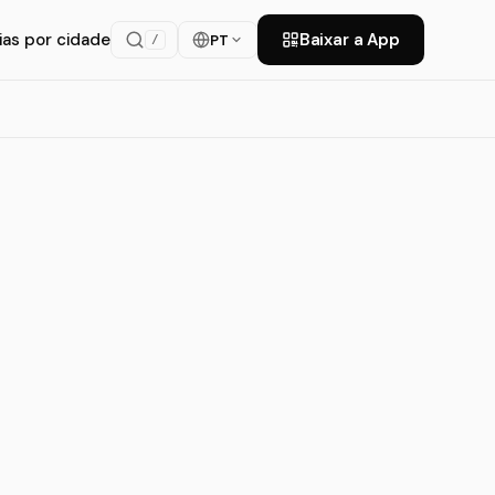
ias por cidade
Baixar a App
PT
/