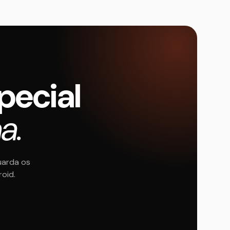
pecial
a.
uarda os
roid.