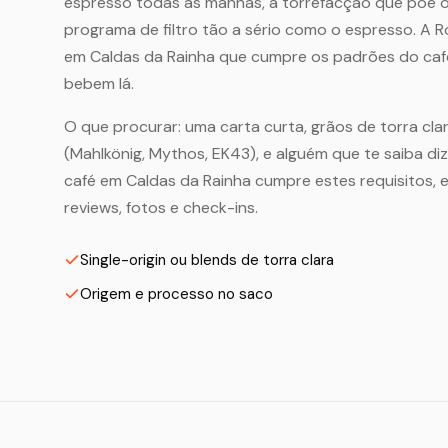
espresso todas as manhãs, a torrefacção que põe o
programa de filtro tão a sério como o espresso. A 
em Caldas da Rainha que cumpre os padrões do café
bebem lá.
O que procurar: uma carta curta, grãos de torra clar
(Mahlkönig, Mythos, EK43), e alguém que te saiba di
café em Caldas da Rainha cumpre estes requisitos,
reviews, fotos e check-ins.
Single-origin ou blends de torra clara
Origem e processo no saco