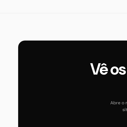
Vê os
Abre o 
sí