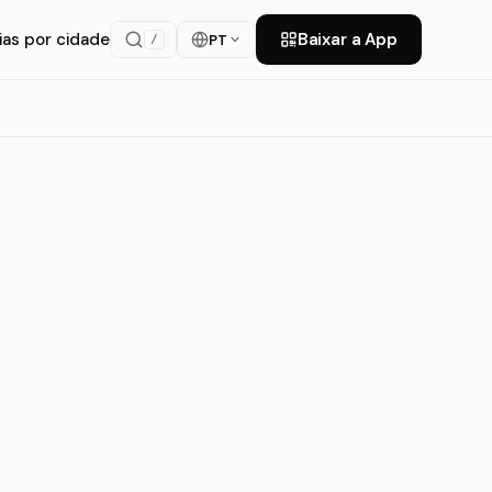
ias por cidade
Baixar a App
PT
/