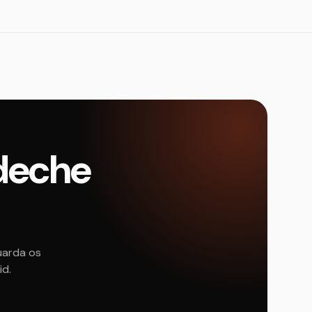
adeche
uarda os
id.