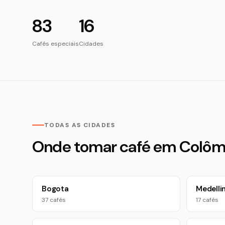
83
16
Cafés especiais
Cidades
TODAS AS CIDADES
Onde tomar café em Colôm
Bogota
Medelli
37 cafés
17 cafés