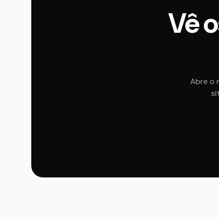
Vê o
Abre o 
sí