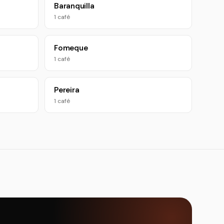
Baranquilla
1 café
Fomeque
1 café
Pereira
1 café