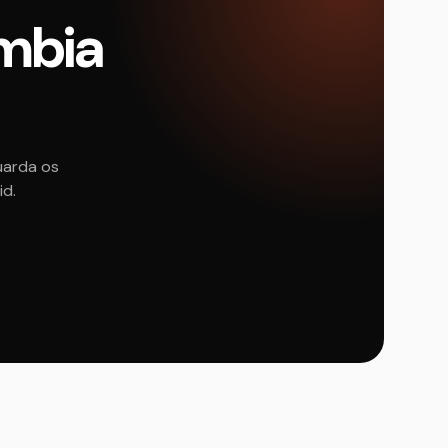
ômbia
uarda os
id.