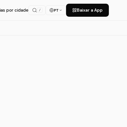
ias por cidade
Baixar a App
PT
/