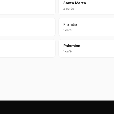
a
Santa Marta
2 cafés
Filandia
1 café
Palomino
1 café