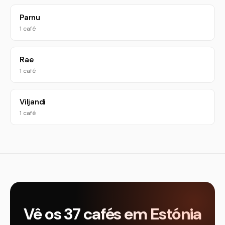
Parnu
1 café
Rae
1 café
Viljandi
1 café
Vê os 37 cafés em Estónia