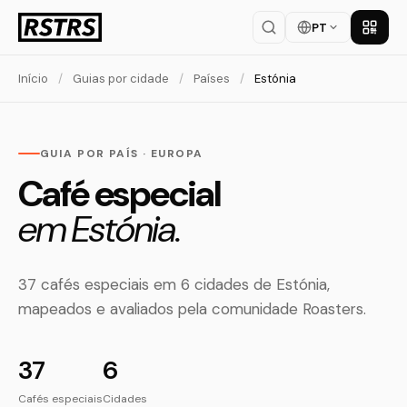
PT
Baixar
Início
/
Guias por cidade
/
Países
/
Estónia
GUIA POR PAÍS · EUROPA
Café especial
em Estónia.
37 cafés especiais em 6 cidades de Estónia,
mapeados e avaliados pela comunidade Roasters.
37
6
Cafés especiais
Cidades