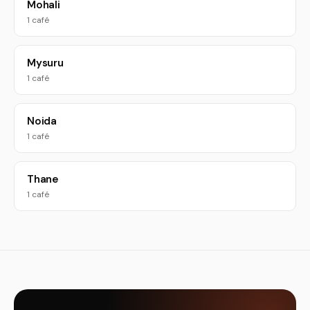
Mohali
1 café
Mysuru
1 café
Noida
1 café
Thane
1 café