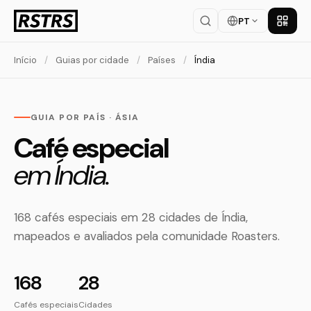
PT
Baixar
Início
/
Guias por cidade
/
Países
/
Índia
GUIA POR PAÍS · ÁSIA
Café especial
em Índia.
168 cafés especiais em 28 cidades de Índia,
mapeados e avaliados pela comunidade Roasters.
168
28
Cafés especiais
Cidades