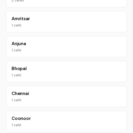
2 cafés
Amritsar
1 café
Anjuna
1 café
Bhopal
1 café
Chennai
1 café
Coonoor
1 café