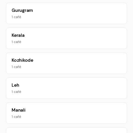
Gurugram
1 café
Kerala
1 café
Kozhikode
1 café
Leh
1 café
Manali
1 café