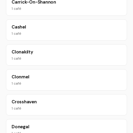
Carrick-On-Shannon
1 café
Cashel
1 café
Clonakilty
1 café
Clonmel
1 café
Crosshaven
1 café
Donegal