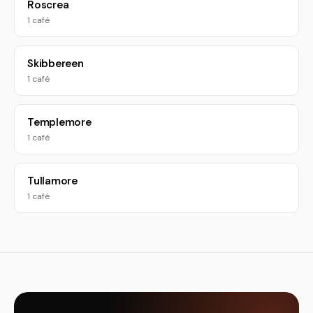
Roscrea
1 café
Skibbereen
1 café
Templemore
1 café
Tullamore
1 café