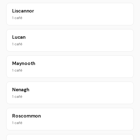
Liscannor
1 café
Lucan
1 café
Maynooth
1 café
Nenagh
1 café
Roscommon
1 café