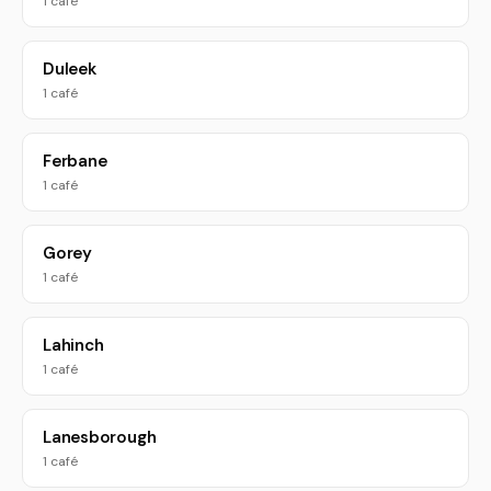
1 café
Duleek
1 café
Ferbane
1 café
Gorey
1 café
Lahinch
1 café
Lanesborough
1 café