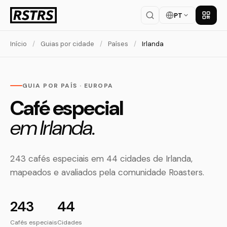
PT
Baixar
Início
/
Guias por cidade
/
Países
/
Irlanda
GUIA POR PAÍS · EUROPA
Café especial
em Irlanda.
243 cafés especiais em 44 cidades de Irlanda,
mapeados e avaliados pela comunidade Roasters.
243
44
Cafés especiais
Cidades