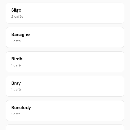
Sligo
2 cafés
Banagher
1 café
Birdhill
1 café
Bray
1 café
Bunclody
1 café