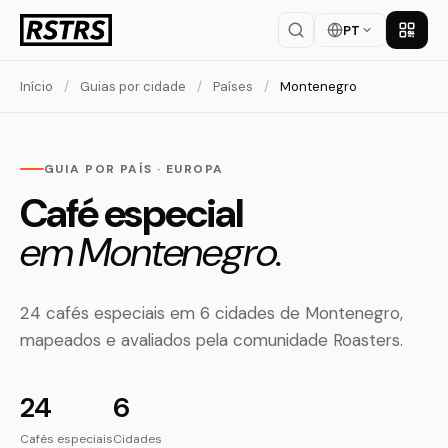
PT
Baixar
Início
/
Guias por cidade
/
Países
/
Montenegro
GUIA POR PAÍS · EUROPA
Café especial
em Montenegro.
24 cafés especiais em 6 cidades de Montenegro,
mapeados e avaliados pela comunidade Roasters.
24
6
Cafés especiais
Cidades