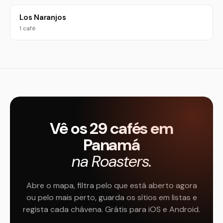
Los Naranjos
1 café
Vê os 29 cafés em
Panamá
na Roasters.
Abre o mapa, filtra pelo que está aberto agora
ou pelo mais perto, guarda os sítios em listas e
regista cada chávena. Grátis para iOS e Android.