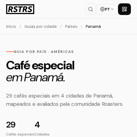
PT
Baixar
Início
/
Guias por cidade
/
Países
/
Panamá
GUIA POR PAÍS · AMÉRICAS
Café especial
em Panamá.
29 cafés especiais em 4 cidades de Panamá,
mapeados e avaliados pela comunidade Roasters.
29
4
Cafés especiais
Cidades