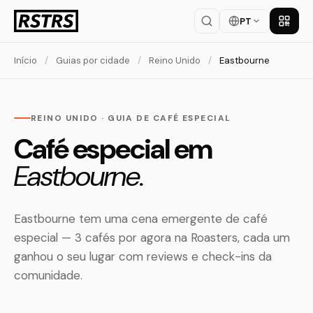
PT
Baixar
Início
/
Guias por cidade
/
Reino Unido
/
Eastbourne
REINO UNIDO · GUIA DE CAFÉ ESPECIAL
Café especial em
Eastbourne.
Eastbourne tem uma cena emergente de café
especial — 3 cafés por agora na Roasters, cada um
ganhou o seu lugar com reviews e check-ins da
comunidade.