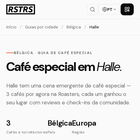
PT
Baixar
Início
/
Guias por cidade
/
Bélgica
/
Halle
BÉLGICA · GUIA DE CAFÉ ESPECIAL
Café especial em
Halle.
Halle tem uma cena emergente de café especial —
3 cafés por agora na Roasters, cada um ganhou o
seu lugar com reviews e check-ins da comunidade.
3
Bélgica
Europa
Cafés e torrefactores
País
Região