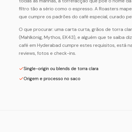
todas as manhãs, a torrefacção que põe o nome da 
filtro tão a sério como o espresso. A Roasters map
que cumpre os padrões do café especial, curado pe
O que procurar: uma carta curta, grãos de torra clar
(Mahlkönig, Mythos, EK43), e alguém que te saiba di
café em Hyderabad cumpre estes requisitos, está 
reviews, fotos e check-ins.
Single-origin ou blends de torra clara
Origem e processo no saco