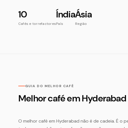
10
Índia
Ásia
Cafés e torrefactores
País
Região
GUIA DO MELHOR CAFÉ
Melhor café em Hyderabad
O melhor café em Hyderabad não é de cadeia. É o pe