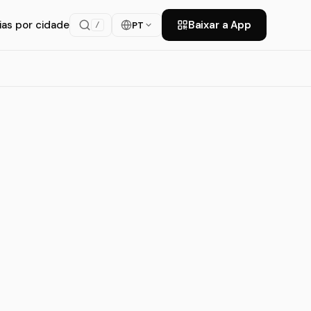
ias por cidade
Baixar a App
PT
/