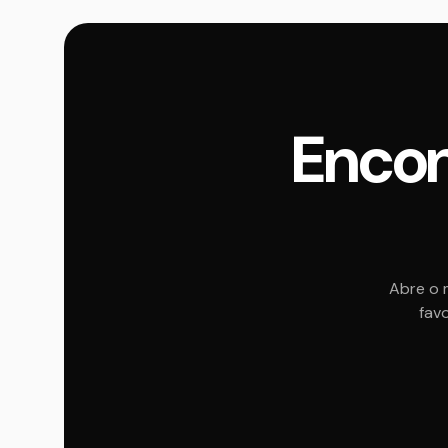
Encon
Abre o 
favo