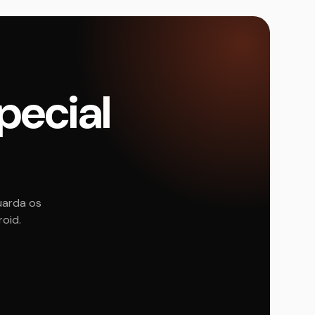
pecial
uarda os
roid.