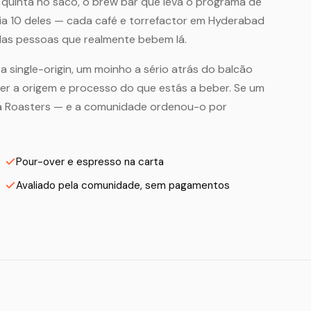
quinta no saco, o brew bar que leva o programa de
eia 10 deles — cada café e torrefactor em Hyderabad
las pessoas que realmente bebem lá.
a single-origin, um moinho a sério atrás do balcão
zer a origem e processo do que estás a beber. Se um
na Roasters — e a comunidade ordenou-o por
Pour-over e espresso na carta
Avaliado pela comunidade, sem pagamentos