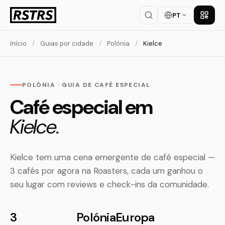
PT
Baixar
Início
/
Guias por cidade
/
Polónia
/
Kielce
POLÓNIA · GUIA DE CAFÉ ESPECIAL
Café especial em
Kielce.
Kielce tem uma cena emergente de café especial —
3 cafés por agora na Roasters, cada um ganhou o
seu lugar com reviews e check-ins da comunidade.
3
Polónia
Europa