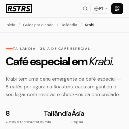
PT
Baixar
Início
/
Guias por cidade
/
Tailândia
/
Krabi
TAILÂNDIA · GUIA DE CAFÉ ESPECIAL
Café especial em
Krabi.
Krabi tem uma cena emergente de café especial —
8 cafés por agora na Roasters, cada um ganhou o
seu lugar com reviews e check-ins da comunidade.
8
Tailândia
Ásia
Cafés e torrefactores
País
Região