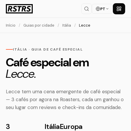
PT
Baixar
Início
/
Guias por cidade
/
Itália
/
Lecce
ITÁLIA · GUIA DE CAFÉ ESPECIAL
Café especial em
Lecce.
Lecce tem uma cena emergente de café especial
— 3 cafés por agora na Roasters, cada um ganhou o
seu lugar com reviews e check-ins da comunidade.
3
Itália
Europa