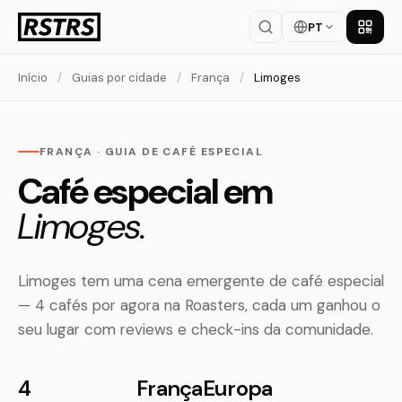
PT
Baixar
Início
/
Guias por cidade
/
França
/
Limoges
FRANÇA · GUIA DE CAFÉ ESPECIAL
Café especial em
Limoges.
Limoges tem uma cena emergente de café especial
— 4 cafés por agora na Roasters, cada um ganhou o
seu lugar com reviews e check-ins da comunidade.
4
França
Europa