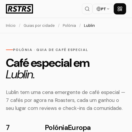
PT
Baixar
Início
/
Guias por cidade
/
Polónia
/
Lublin
POLÓNIA · GUIA DE CAFÉ ESPECIAL
Café especial em
Lublin.
Lublin tem uma cena emergente de café especial —
7 cafés por agora na Roasters, cada um ganhou o
seu lugar com reviews e check-ins da comunidade.
7
Polónia
Europa