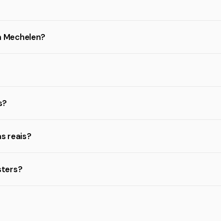
m Mechelen?
s?
s reais?
sters?