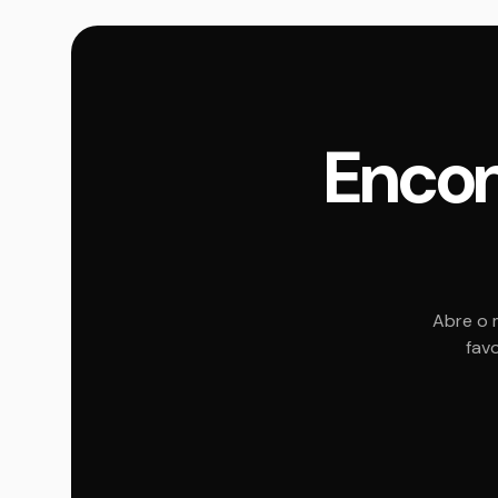
Encon
Abre o 
favo