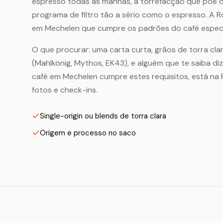
espresso todas as manhãs, a torrefacção que põe o
programa de filtro tão a sério como o espresso. A 
em Mechelen que cumpre os padrões do café especi
O que procurar: uma carta curta, grãos de torra clar
(Mahlkönig, Mythos, EK43), e alguém que te saiba di
café em Mechelen cumpre estes requisitos, está na
fotos e check-ins.
Single-origin ou blends de torra clara
Origem e processo no saco