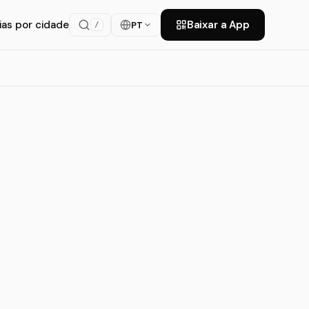
ias por cidade
Baixar a App
PT
/