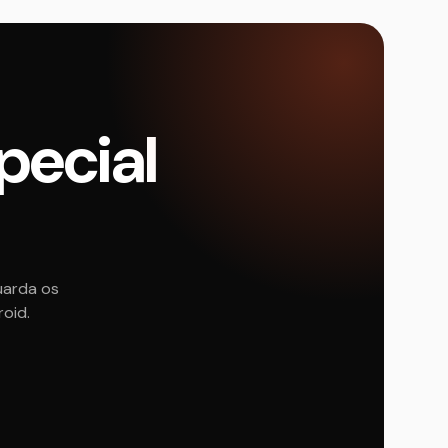
pecial
uarda os
roid.