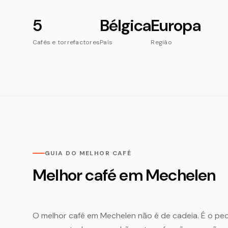
5
Bélgica
Europa
Cafés e torrefactores
País
Região
GUIA DO MELHOR CAFÉ
Melhor café em Mechelen
O melhor café em Mechelen não é de cadeia. É o peq