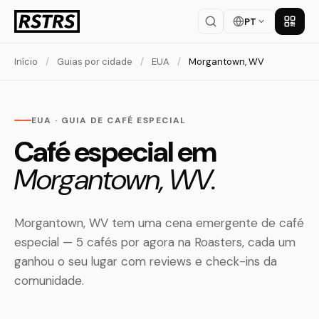
PT
Baixar
Início
/
Guias por cidade
/
EUA
/
Morgantown, WV
EUA · GUIA DE CAFÉ ESPECIAL
Café especial em
Morgantown, WV.
Morgantown, WV tem uma cena emergente de café
especial — 5 cafés por agora na Roasters, cada um
ganhou o seu lugar com reviews e check-ins da
comunidade.