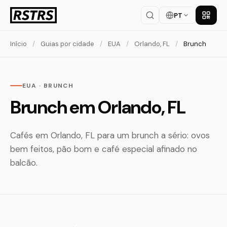
PT
Baixar
Início
/
Guias por cidade
/
EUA
/
Orlando, FL
/
Brunch
EUA · BRUNCH
Brunch em Orlando, FL
Cafés em Orlando, FL para um brunch a sério: ovos
bem feitos, pão bom e café especial afinado no
balcão.