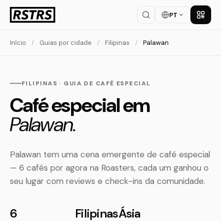
PT
Baixar
Início
/
Guias por cidade
/
Filipinas
/
Palawan
FILIPINAS · GUIA DE CAFÉ ESPECIAL
Café especial em
Palawan.
Palawan tem uma cena emergente de café especial
— 6 cafés por agora na Roasters, cada um ganhou o
seu lugar com reviews e check-ins da comunidade.
6
Filipinas
Ásia