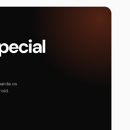
pecial
uarda os
roid.