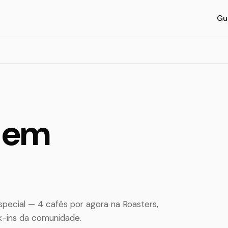
Gu
l em
ecial — 4 cafés por agora na Roasters,
k-ins da comunidade.