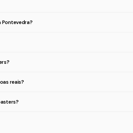
m Pontevedra?
ers?
oas reais?
oasters?