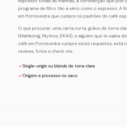
espresso todas as manhãs, a torrefacção que põe o
programa de filtro tão a sério como o espresso. A 
em Pontevedra que cumpre os padrões do café espe
O que procurar: uma carta curta, grãos de torra clar
(Mahlkönig, Mythos, EK43), e alguém que te saiba di
café em Pontevedra cumpre estes requisitos, está
reviews, fotos e check-ins.
Single-origin ou blends de torra clara
Origem e processo no saco