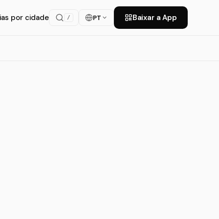
ias por cidade
Baixar a App
PT
/