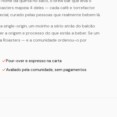
 nome da quinta no saco, o brew bar que leva o
Roasters mapeia 4 deles — cada café e torrefactor
cial, curado pelas pessoas que realmente bebem lá.
a single-origin, um moinho a sério atrás do balcão
zer a origem e processo do que estás a beber. Se um
 na Roasters — e a comunidade ordenou-o por
Pour-over e espresso na carta
Avaliado pela comunidade, sem pagamentos