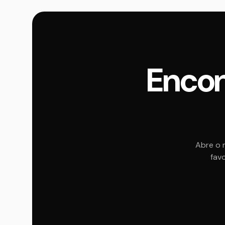
Encon
Abre o 
favo