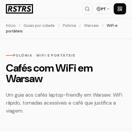
PT
Baixar
Início
/
Guias por cidade
/
Polónia
/
Warsaw
/
WiFi e
portáteis
POLÓNIA · WIFI E PORTÁTEIS
Cafés com WiFi em
Warsaw
Um guia aos cafés laptop-friendly em Warsaw: WiFi
rápido, tomadas acessíveis e café que justifica a
viagem.