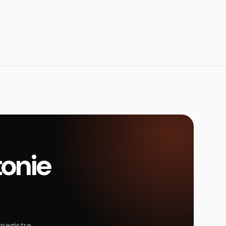
tonie
nregistre