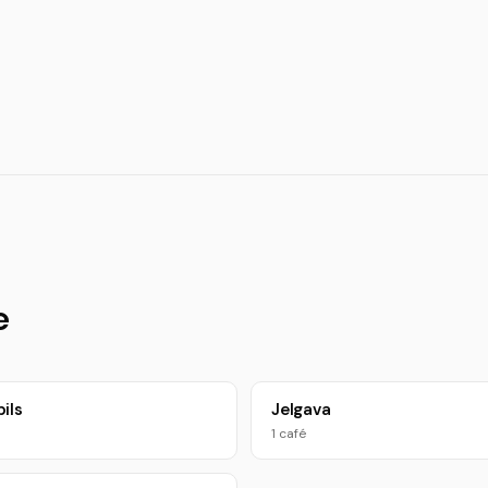
e
ils
Jelgava
1 café