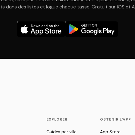
ts dans des listes et logue chaque tasse. Gratuit sur iOS et 
EXPLORER
OBTENIR L'APP
Guides par ville
App Store