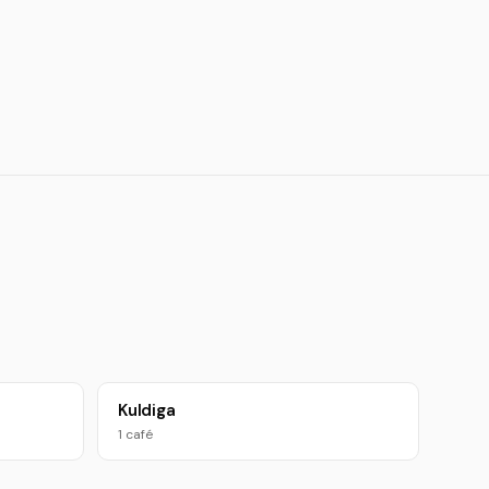
Kuldiga
1 café