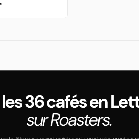
ls
 les 36 cafés en Let
sur Roasters.
 carte, filtre par « ouvert maintenant » ou « le plus proche », e