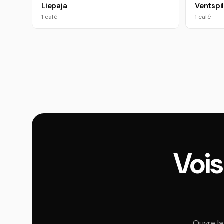
Liepaja
Ventspi
1 café
1 café
Vois
Ouvre la