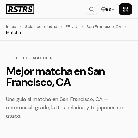
ES
Descar
Inicio
/
Guías por ciudad
/
EE. UU.
/
San Francisco, CA
/
Matcha
EE. UU. · MATCHA
Mejor matcha en San
Francisco, CA
Una guía al matcha en San Francisco, CA —
ceremonial-grade, lattes helados y té japonés sin
atajos.