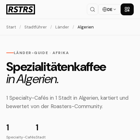
DE
App la
Start
/
Stadtführer
/
Länder
/
Algerien
LÄNDER-GUIDE · AFRIKA
Spezialitätenkaffee
in Algerien.
1 Specialty-Cafés in 1 Stadt in Algerien, kartiert und
bewertet von der Roasters-Community.
1
1
Specialty-Cafés
Stadt