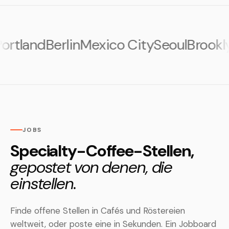
tland
Berlin
Mexico City
Seoul
Brooklyn
O
JOBS
Specialty-Coffee-Stellen,
gepostet von denen, die
einstellen.
Finde offene Stellen in Cafés und Röstereien
weltweit, oder poste eine in Sekunden. Ein Jobboard