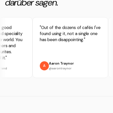
darüber sagen.
 good
"Out of the dozens of cafés I've
speciality
found using it, not a single one
world. You
has been disappointing."
rs and
ites.
."
Aaron Traynor
A
and
@aarontraynor