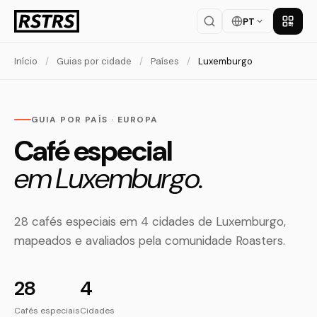
PT
Baixar
Início
/
Guias por cidade
/
Países
/
Luxemburgo
GUIA POR PAÍS · EUROPA
Café especial
em Luxemburgo.
28 cafés especiais em 4 cidades de Luxemburgo,
mapeados e avaliados pela comunidade Roasters.
28
4
Cafés especiais
Cidades