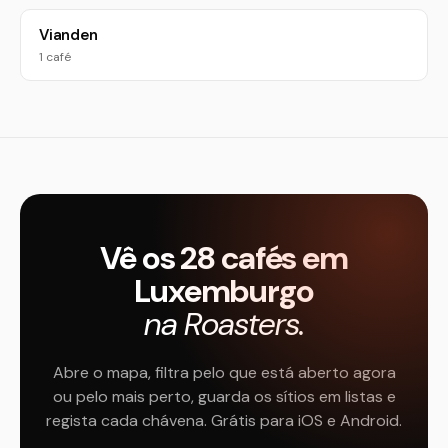
Vianden
1 café
Vê os 28 cafés em
Luxemburgo
na Roasters.
Abre o mapa, filtra pelo que está aberto agora
ou pelo mais perto, guarda os sítios em listas e
regista cada chávena. Grátis para iOS e Android.