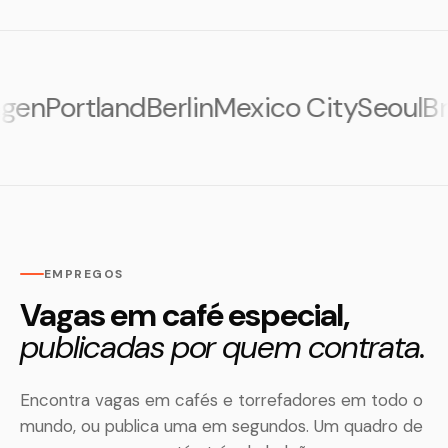
n
Portland
Berlin
Mexico City
Seoul
Broo
EMPREGOS
Vagas em café especial,
publicadas por quem contrata.
Encontra vagas em cafés e torrefadores em todo o
mundo, ou publica uma em segundos. Um quadro de