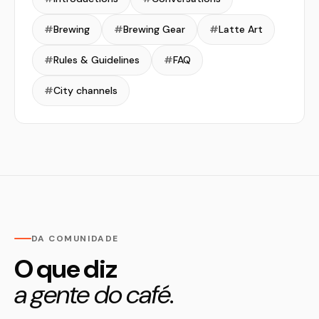
#
Brewing
#
Brewing Gear
#
Latte Art
#
Rules & Guidelines
#
FAQ
#
City channels
DA COMUNIDADE
O que diz
a gente do café.