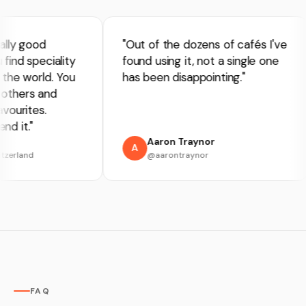
lly good
"Out of the dozens of cafés I've
nd speciality
found using it, not a single one
he world. You
has been disappointing."
thers and
ourites.
 it."
Aaron Traynor
A
zerland
@aarontraynor
FAQ